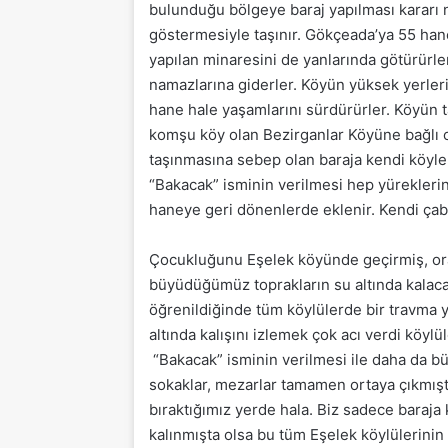
bulunduğu bölgeye baraj yapılması kararı 
göstermesiyle taşınır. Gökçeada’ya 55 han
yapılan minaresini de yanlarında götürürl
namazlarına giderler. Köyün yüksek yerle
hane hale yaşamlarını sürdürürler. Köyün ta
komşu köy olan Bezirganlar Köyüne bağlı o
taşınmasına sebep olan baraja kendi köyler
“Bakacak” isminin verilmesi hep yüreklerini
haneye geri dönenlerde eklenir. Kendi çaba
Çocukluğunu Eşelek köyünde geçirmiş, o
büyüdüğümüz toprakların su altında kalacak
öğrenildiğinde tüm köylülerde bir travma
altında kalışını izlemek çok acı verdi köy
“Bakacak” isminin verilmesi ile daha da bü
sokaklar, mezarlar tamamen ortaya çıkmıştı
bıraktığımız yerde hala. Biz sadece baraja
kalınmışta olsa bu tüm Eşelek köylülerinin 