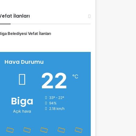
Vefat İlanları
Biga Belediyesi Vefat İlanları
Hava Durumu
22
℃
Biga
33º - 22º
94%
2.18 km/h
Açık hava