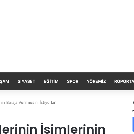
ŞAM
SIYASET
EĞITIM
SPOR
YÖREMIZ
RÖPORTA
nin Baraja Verilmesini İstiyorlar
lerinin İsimlerinin