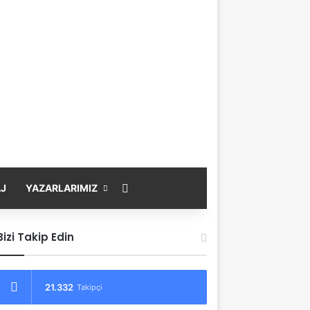
Arama yap ...
J
YAZARLARIMIZ
Bizi Takip Edin
21.332
Takipçi