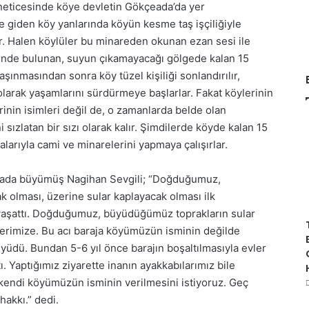
neticesinde köye devletin Gökçeada’da yer
e giden köy yanlarında köyün kesme taş işçiliğiyle
er. Halen köylüler bu minareden okunan ezan sesi ile
rinde bulunan, suyun çıkamayacağı gölgede kalan 15
şınmasından sonra köy tüzel kişiliği sonlandırılır,
larak yaşamlarını sürdürmeye başlarlar. Fakat köylerinin
inin isimleri değil de, o zamanlarda belde olan
 sızlatan bir sızı olarak kalır. Şimdilerde köyde kalan 15
larıyla cami ve minarelerini yapmaya çalışırlar.
rada büyümüş Nagihan Sevgili; “Doğduğumuz,
 olması, üzerine sular kaplayacak olması ilk
 yaşattı. Doğduğumuz, büyüdüğümüz toprakların sular
lülerimize. Bu acı baraja köyümüzün isminin değilde
yüdü. Bundan 5-6 yıl önce barajın boşaltılmasıyla evler
. Yaptığımız ziyarette inanın ayakkabılarımız bile
 kendi köyümüzün isminin verilmesini istiyoruz. Geç
hakkı.” dedi.