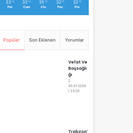
33
33
35
32
32
℃
℃
℃
℃
℃
Per
Cum
Cts
Paz
Pts
Popüler
Son Eklenen
Yorumlar
Vefat Ve
Başsağlı
ğı
30.07.2026
| 23:20
Trabzon’