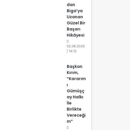
dan
Biga’ya
Uzanan
Güzel Bir
Başarı
Hikâyesi
02.08.2026
| 14:12
Başkan
Kırım,
“Kararım
ı
Gümüşç
ay Halkı
İle
Birlikte
Vereceği
m”