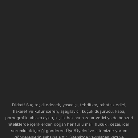
Dikkat! Suç teşkil edecek, yasadışı, tehditkar, rahatsız edici,
hakaret ve küfür içeren, aşağılayıcı, küçük düşürücü, kaba,
pornografik, ahlaka aykırı, kişilik haklarına zarar verici ya da benzeri
niteliklerde içeriklerden doğan her türlü mali, hukuki, cezai, idari
sorumluluk içeriği gönderen Üye/Üyeler’ ve sitemizde yorum
gönderenlerin şahsına aittir. Sitemizde yayınlanan yazı ve