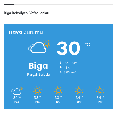
Biga Belediyesi Vefat İlanları
Hava Durumu
30
℃
Biga
30º - 24º
43%
8.03 km/h
Parçalı Bulutlu
30
33
33
34
34
℃
℃
℃
℃
℃
Paz
Pts
Sal
Çar
Per