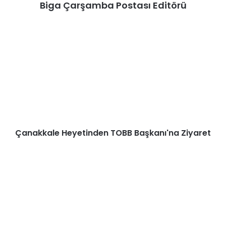
Biga Çarşamba Postası Editörü
Çanakkale
Heyetinden
TOBB
Başkanı'na
Ziyaret
Çanakkale Heyetinden TOBB Başkanı'na Ziyaret
Çanakkale
“Tarihe
Sığmayan”
Ölümsüz
Kahramanlarıyla
Anılır