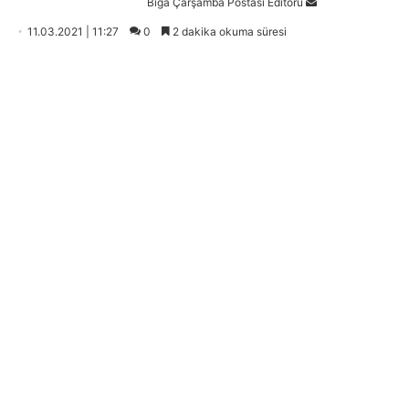
Bir
Biga Çarşamba Postası Editörü
e-
11.03.2021 | 11:27
0
2 dakika okuma süresi
posta
göndermek