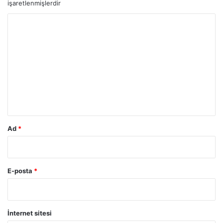
işaretlenmişlerdir
Y
o
r
u
m
*
Ad
*
E-posta
*
İnternet sitesi