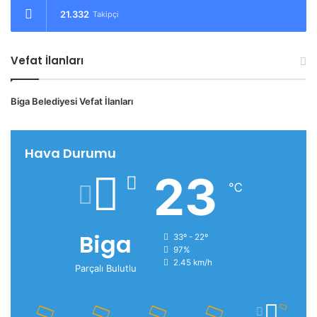
21.332
Takipçi
Vefat İlanları
Biga Belediyesi Vefat İlanları
Hava Durumu
23
℃
Biga
33º - 22º
97%
2.45 km/h
Parçalı Bulutlu