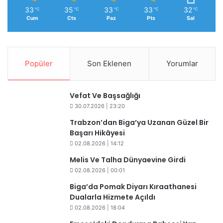
33
35
33
33
32
℃
℃
℃
℃
℃
Cum
Cts
Paz
Pts
Sal
Popüler
Son Eklenen
Yorumlar
Vefat Ve Başsağlığı
30.07.2026 | 23:20
Trabzon’dan Biga’ya Uzanan Güzel Bir
Başarı Hikâyesi
02.08.2026 | 14:12
Melis Ve Talha Dünyaevine Girdi
02.08.2026 | 00:01
Biga’da Pomak Diyarı Kıraathanesi
Dualarla Hizmete Açıldı
02.08.2026 | 18:04