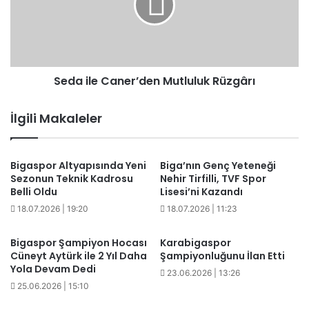
Rüzgârı
Seda ile Caner’den Mutluluk Rüzgârı
İlgili Makaleler
Bigaspor Altyapısında Yeni
Biga’nın Genç Yeteneği
Sezonun Teknik Kadrosu
Nehir Tirfilli, TVF Spor
Belli Oldu
Lisesi’ni Kazandı
18.07.2026 | 19:20
18.07.2026 | 11:23
Bigaspor Şampiyon Hocası
Karabigaspor
Cüneyt Aytürk ile 2 Yıl Daha
Şampiyonluğunu İlan Etti
Yola Devam Dedi
23.06.2026 | 13:26
25.06.2026 | 15:10