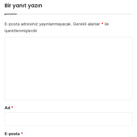
Bir yanıt yazın
E-posta adresiniz yayınlanmayacak.
Gerekli alanlar
*
ile
işaretlenmişlerdir
Y
o
r
u
m
*
Ad
*
E-posta
*