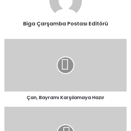
Biga Çarşamba Postası Editörü
Çan,
Bayramı
Karşılamaya
Hazır
Çan, Bayramı Karşılamaya Hazır
Seda
ile
Caner’den
Mutluluk