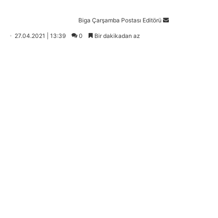
Bir
Biga Çarşamba Postası Editörü
e-
27.04.2021 | 13:39
0
Bir dakikadan az
posta
göndermek