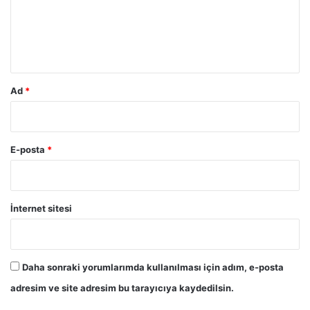
u
m
*
Ad
*
E-posta
*
İnternet sitesi
Daha sonraki yorumlarımda kullanılması için adım, e-posta
adresim ve site adresim bu tarayıcıya kaydedilsin.