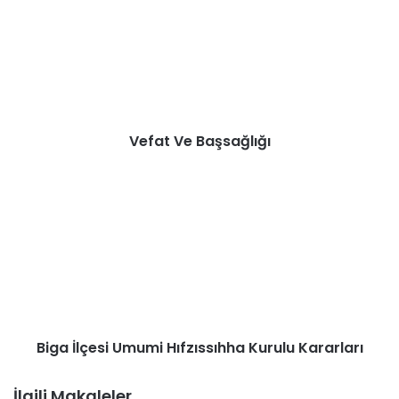
Başsağlığı
Vefat Ve Başsağlığı
Biga
İlçesi
Umumi
Hıfzıssıhha
Kurulu
Kararları
Biga İlçesi Umumi Hıfzıssıhha Kurulu Kararları
İlgili Makaleler