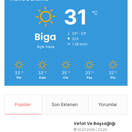
31
℃
Biga
33º - 23º
32%
7.38 km/h
Açık hava
33
33
35
33
32
℃
℃
℃
℃
℃
Per
Cum
Cts
Paz
Pts
Popüler
Son Eklenen
Yorumlar
Vefat Ve Başsağlığı
30.07.2026 | 23:20