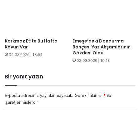
Korkmaz Et’te Bu Hafta
​​Emeşe’deki Dondurma
Kavun Var
Bahçesi Yaz Akşamlarının
Gözdesi Oldu
04.08.2026 | 13:54
03.08.2026 | 10:18
Bir yanıt yazın
E-posta adresiniz yayınlanmayacak.
Gerekli alanlar
*
ile
işaretlenmişlerdir
Y
o
r