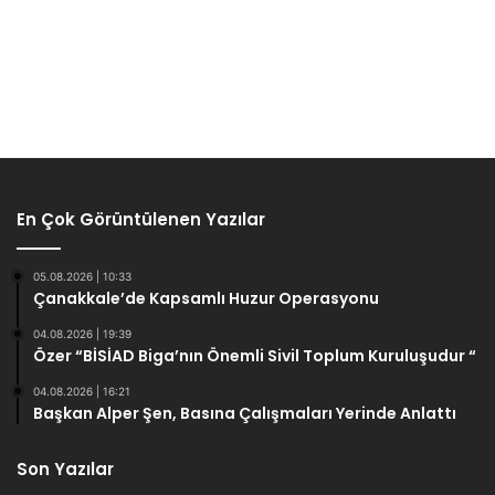
En Çok Görüntülenen Yazılar
05.08.2026 | 10:33
Çanakkale’de Kapsamlı Huzur Operasyonu
04.08.2026 | 19:39
Özer “BİSİAD Biga’nın Önemli Sivil Toplum Kuruluşudur “
04.08.2026 | 16:21
Başkan Alper Şen, Basına Çalışmaları Yerinde Anlattı
Son Yazılar