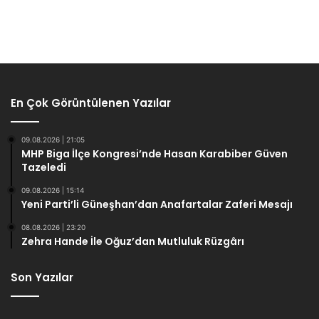
En Çok Görüntülenen Yazılar
09.08.2026 | 21:05
MHP Biga İlçe Kongresi’nde Hasan Karabiber Güven
Tazeledi
09.08.2026 | 15:14
Yeni Parti’li Güneşhan’dan Anafartalar Zaferi Mesajı
08.08.2026 | 23:20
Zehra Hande İle Oğuz’dan Mutluluk Rüzgârı
Son Yazılar