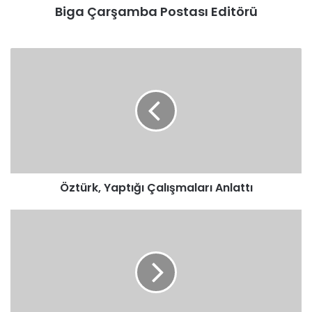
Biga Çarşamba Postası Editörü
Öztürk,
Yaptığı
Çalışmaları
Anlattı
Öztürk, Yaptığı Çalışmaları Anlattı
İsmail
Işık
Video
İle
Yanıt
Verdi,
Yine