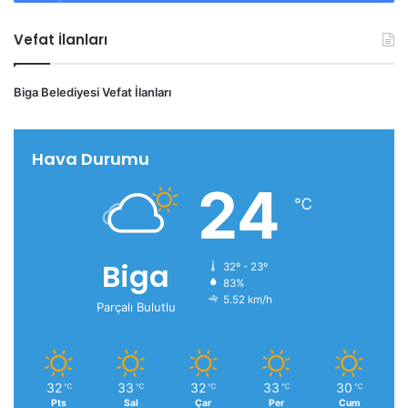
Vefat İlanları
Biga Belediyesi Vefat İlanları
Hava Durumu
24
℃
Biga
32º - 23º
83%
5.52 km/h
Parçalı Bulutlu
32
33
32
33
30
℃
℃
℃
℃
℃
Pts
Sal
Çar
Per
Cum