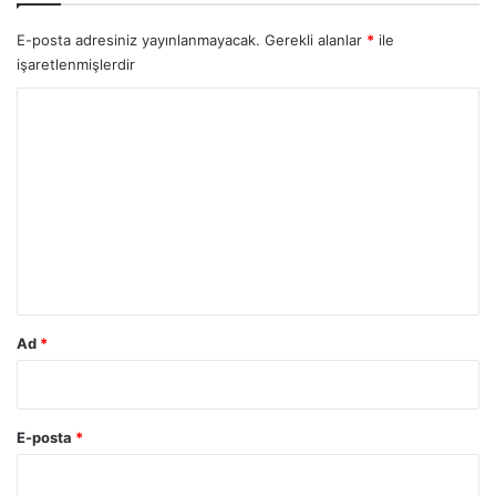
E-posta adresiniz yayınlanmayacak.
Gerekli alanlar
*
ile
işaretlenmişlerdir
Y
o
r
u
m
*
Ad
*
E-posta
*