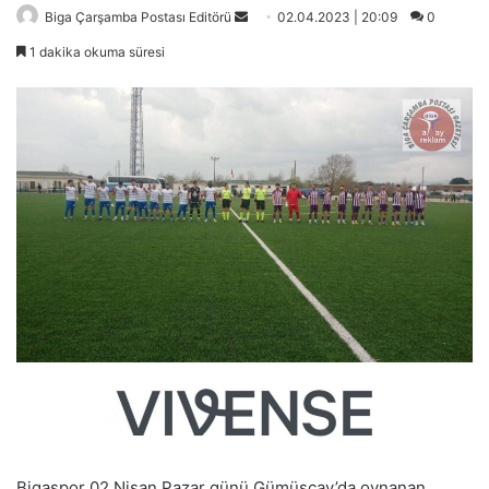
Bir
Biga Çarşamba Postası Editörü
02.04.2023 | 20:09
0
e-
1 dakika okuma süresi
posta
göndermek
Bigaspor 02 Nisan Pazar günü Gümüşçay’da oynanan