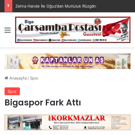
Zehra Hande İle Oğuz’dan Mutluluk Rüzgârı
Menü
Anasayfa
/
Spor
Spor
Bigaspor Fark Attı