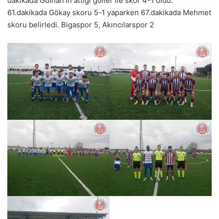
dakikada Gülhan’ın attığı goller ile skor 4-1 oldu.
61.dakikada Gökay skoru 5-1 yaparken 67.dakikada Mehmet
skoru belirledi. Bigaspor 5, Akıncılarspor 2