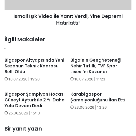
Depremi
Hatırlattı!
İsmail Işık Video İle Yanıt Verdi, Yine Depremi
Hatırlattı!
İlgili Makaleler
Bigaspor Altyapısında Yeni
Biga’nın Genç Yeteneği
Sezonun Teknik Kadrosu
Nehir Tirfilli, TVF Spor
Belli Oldu
Lisesi’ni Kazandı
18.07.2026 | 19:20
18.07.2026 | 11:23
Bigaspor Şampiyon Hocası
Karabigaspor
Cüneyt Aytürk ile 2 Yıl Daha
Şampiyonluğunu İlan Etti
Yola Devam Dedi
23.06.2026 | 13:26
25.06.2026 | 15:10
Bir yanıt yazın