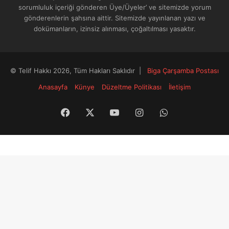
sorumluluk içeriği gönderen Üye/Üyeler’ ve sitemizde yorum
gönderenlerin şahsına aittir. Sitemizde yayınlanan yazı ve
dokümanların, izinsiz alınması, çoğaltılması yasaktır.
© Telif Hakkı 2026, Tüm Hakları Saklıdır |
Biga Çarşamba Postası
Anasayfa
Künye
Düzeltme Politikası
İletişim
Facebook
X
YouTube
Instagram
WhatsApp