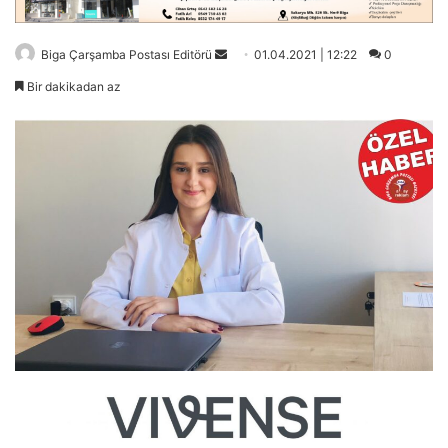
Bir
Biga Çarşamba Postası Editörü
01.04.2021 | 12:22
0
e-
Bir dakikadan az
posta
göndermek