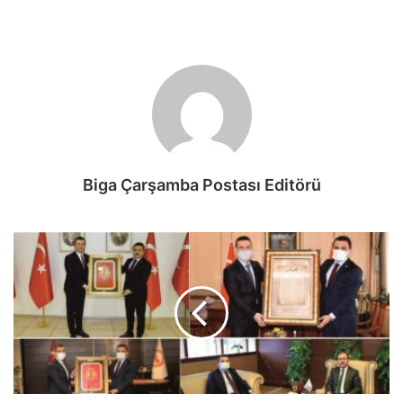
Biga Çarşamba Postası Editörü
Kaşdemir’den
Önemli
Ziyaretler