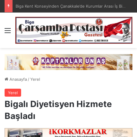
Özer “BİSİAD Biga’nın Önemli Sivil Toplum Kuruluşudur “
Menü
Anasayfa
/
Yerel
Yerel
Bigalı Diyetisyen Hizmete
Başladı