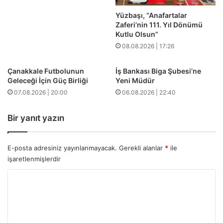
Yüzbaşı, “Anafartalar
Zaferi’nin 111. Yıl Dönümü
Kutlu Olsun”
08.08.2026 | 17:26
Çanakkale Futbolunun
İş Bankası Biga Şubesi’ne
Geleceği İçin Güç Birliği
Yeni Müdür
07.08.2026 | 20:00
06.08.2026 | 22:40
Bir yanıt yazın
E-posta adresiniz yayınlanmayacak.
Gerekli alanlar
*
ile
işaretlenmişlerdir
Y
o
r
u