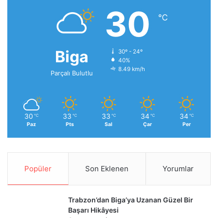
30
℃
Biga
30º - 24º
40%
8.49 km/h
Parçalı Bulutlu
30
33
33
34
34
℃
℃
℃
℃
℃
Paz
Pts
Sal
Çar
Per
Popüler
Son Eklenen
Yorumlar
Trabzon’dan Biga’ya Uzanan Güzel Bir
Başarı Hikâyesi