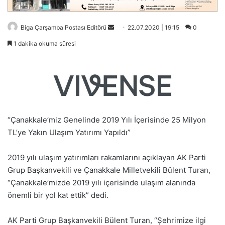
Bir
Biga Çarşamba Postası Editörü
22.07.2020 | 19:15
0
e-
1 dakika okuma süresi
posta
göndermek
“Çanakkale’miz Genelinde 2019 Yılı İçerisinde 25 Milyon
TL’ye Yakın Ulaşım Yatırımı Yapıldı”
2019 yılı ulaşım yatırımları rakamlarını açıklayan AK Parti
Grup Başkanvekili ve Çanakkale Milletvekili Bülent Turan,
“Çanakkale’mizde 2019 yılı içerisinde ulaşım alanında
önemli bir yol kat ettik” dedi.
AK Parti Grup Başkanvekili Bülent Turan, “Şehrimize ilgi