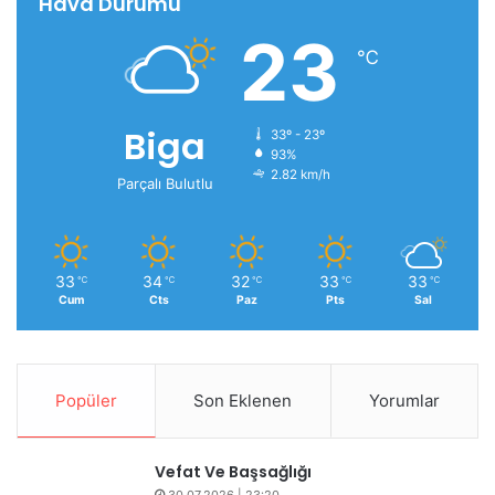
Hava Durumu
23
℃
Biga
33º - 23º
93%
2.82 km/h
Parçalı Bulutlu
33
34
32
33
33
℃
℃
℃
℃
℃
Cum
Cts
Paz
Pts
Sal
Popüler
Son Eklenen
Yorumlar
Vefat Ve Başsağlığı