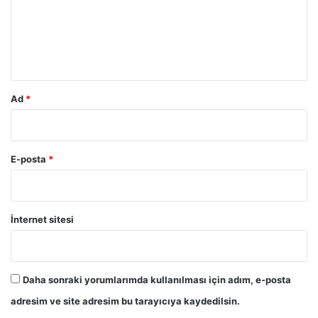
u
m
*
Ad
*
E-posta
*
İnternet sitesi
Daha sonraki yorumlarımda kullanılması için adım, e-posta
adresim ve site adresim bu tarayıcıya kaydedilsin.