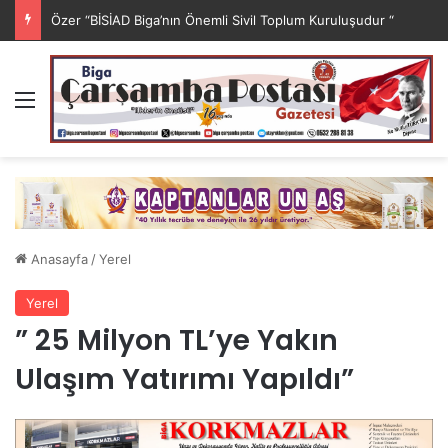
Özer “BİSİAD Biga’nın Önemli Sivil Toplum Kuruluşudur “
Menü
Anasayfa
/
Yerel
Yerel
” 25 Milyon TL’ye Yakın
Ulaşım Yatırımı Yapıldı”