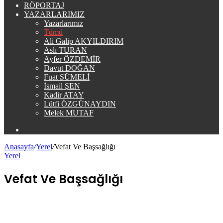
RÖPORTAJ
YAZARLARIMIZ
Yazarlarımız
Tümü
Ali Galip AKYILDIRIM
Aslı TURAN
Ayfer ÖZDEMİR
Davut DOĞAN
Fuat SÜMELİ
İsmail ŞEN
Kadir ATAY
Lütfi ÖZGÜNAYDIN
Melek MUTAF
Arama
yap
Anasayfa
/
Yerel
/
Vefat Ve Başsağlığı
...
Yerel
Vefat Ve Başsağlığı