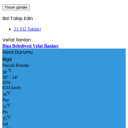
Bizi Takip Edin
21.332
Takipçi
Vefat İlanları
Biga Belediyesi Vefat İlanları
Hava Durumu
Biga
Parçalı Bulutlu
℃
30
30º - 24º
43%
8.03 km/h
℃
30
Paz
℃
33
Pts
℃
33
Sal