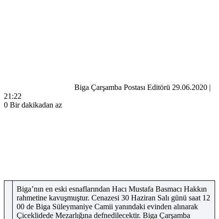
Bir
e-
posta
göndermek
Biga Çarşamba Postası Editörü
29.06.2020 |
21:22
0
Bir dakikadan az
Biga’nın en eski esnaflarından Hacı Mustafa Basmacı Hakkın
rahmetine kavuşmuştur. Cenazesi 30 Haziran Salı günü saat 12
00 de Biga Süleymaniye Camii yanındaki evinden alınarak
Çiceklidede Mezarlığına defnedilecektir. Biga Çarşamba