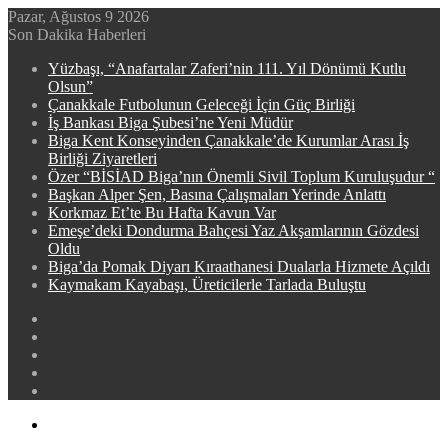
Pazar, Ağustos 9 2026
Son Dakika Haberleri
Yüzbaşı, “Anafartalar Zaferi’nin 111. Yıl Dönümü Kutlu
Olsun”
Çanakkale Futbolunun Geleceği İçin Güç Birliği
İş Bankası Biga Şubesi’ne Yeni Müdür
Biga Kent Konseyinden Çanakkale’de Kurumlar Arası İş
Birliği Ziyaretleri
Özer “BİSİAD Biga’nın Önemli Sivil Toplum Kuruluşudur “
Başkan Alper Şen, Basına Çalışmaları Yerinde Anlattı
Korkmaz Et’te Bu Hafta Kavun Var
​​Emeşe’deki Dondurma Bahçesi Yaz Akşamlarının Gözdesi
Oldu
Biga’da Pomak Diyarı Kıraathanesi Dualarla Hizmete Açıldı
Kaymakam Kayabaşı, Üreticilerle Tarlada Buluştu
Facebook
X
YouTube
Instagram
WhatsApp
Menü