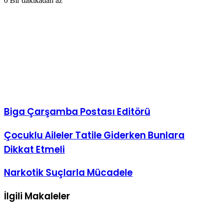
0
Bir dakikadan az
Biga Çarşamba Postası Editörü
Çocuklu
Çocuklu Aileler Tatile Giderken Bunlara
Aileler
Dikkat Etmeli
Tatile
Giderken
Bunlara
Narkotik
Narkotik Suçlarla Mücadele
Dikkat
Suçlarla
Etmeli
Mücadele
İlgili Makaleler