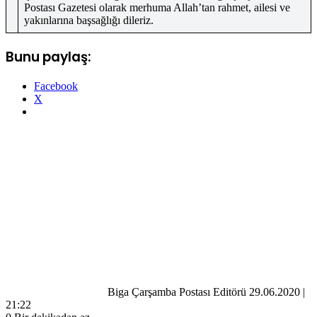
Postası Gazetesi olarak merhuma Allah’tan rahmet, ailesi ve
yakınlarına başsağlığı dileriz.
Bunu paylaş:
Facebook
X
Bir
e-
posta
göndermek
Biga Çarşamba Postası Editörü
29.06.2020 |
21:22