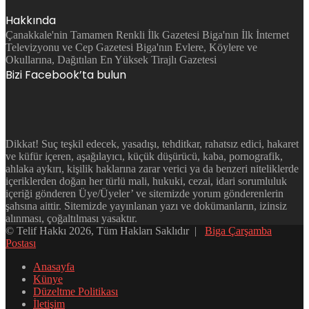
Hakkında
Çanakkale'nin Tamamen Renkli İlk Gazetesi Biga'nın İlk İnternet
Televizyonu ve Cep Gazetesi Biga'nın Evlere, Köylere ve
Okullarına, Dağıtılan En Yüksek Tirajlı Gazetesi
Bizi Facebook’ta bulun
Dikkat! Suç teşkil edecek, yasadışı, tehditkar, rahatsız edici, hakaret
ve küfür içeren, aşağılayıcı, küçük düşürücü, kaba, pornografik,
ahlaka aykırı, kişilik haklarına zarar verici ya da benzeri niteliklerde
içeriklerden doğan her türlü mali, hukuki, cezai, idari sorumluluk
içeriği gönderen Üye/Üyeler’ ve sitemizde yorum gönderenlerin
şahsına aittir. Sitemizde yayınlanan yazı ve dokümanların, izinsiz
alınması, çoğaltılması yasaktır.
© Telif Hakkı 2026, Tüm Hakları Saklıdır |
Biga Çarşamba
Postası
Anasayfa
Künye
Düzeltme Politikası
İletişim