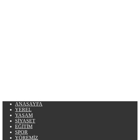
ANASAYFA
YEREL
YAŞAM
SIYASET
EĞITIM
SPOR
YÖREMIZ