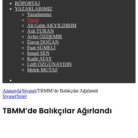
RÖPORTAJ
YAZARLARIMIZ
Yazarlarımız
Tümü
Ali Galip AKYILDIRIM
Aslı TURAN
Ayfer ÖZDEMİR
Davut DOĞAN
Fuat SÜMELİ
İsmail ŞEN
Kadir ATAY
Lütfi ÖZGÜNAYDIN
Melek MUTAF
Arama
yap
Anasayfa
/
Siyaset
/
TBMM’de Balıkçılar Ağırlandı
...
Siyaset
Yerel
TBMM’de Balıkçılar Ağırlandı