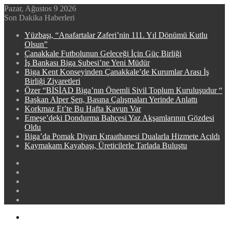
Pazar, Ağustos 9 2026
Son Dakika Haberleri
Yüzbaşı, “Anafartalar Zaferi’nin 111. Yıl Dönümü Kutlu
Olsun”
Çanakkale Futbolunun Geleceği İçin Güç Birliği
İş Bankası Biga Şubesi’ne Yeni Müdür
Biga Kent Konseyinden Çanakkale’de Kurumlar Arası İş
Birliği Ziyaretleri
Özer “BİSİAD Biga’nın Önemli Sivil Toplum Kuruluşudur “
Başkan Alper Şen, Basına Çalışmaları Yerinde Anlattı
Korkmaz Et’te Bu Hafta Kavun Var
​​Emeşe’deki Dondurma Bahçesi Yaz Akşamlarının Gözdesi
Oldu
Biga’da Pomak Diyarı Kıraathanesi Dualarla Hizmete Açıldı
Kaymakam Kayabaşı, Üreticilerle Tarlada Buluştu
Facebook
X
YouTube
Instagram
WhatsApp
Menü