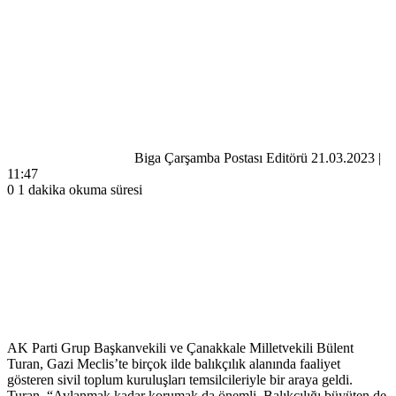
Bir
e-
posta
göndermek
Biga Çarşamba Postası Editörü
21.03.2023 |
11:47
0
1 dakika okuma süresi
AK Parti Grup Başkanvekili ve Çanakkale Milletvekili Bülent
Turan, Gazi Meclis’te birçok ilde balıkçılık alanında faaliyet
gösteren sivil toplum kuruluşları temsilcileriyle bir araya geldi.
Turan, “Avlanmak kadar korumak da önemli. Balıkçılığı büyüten de