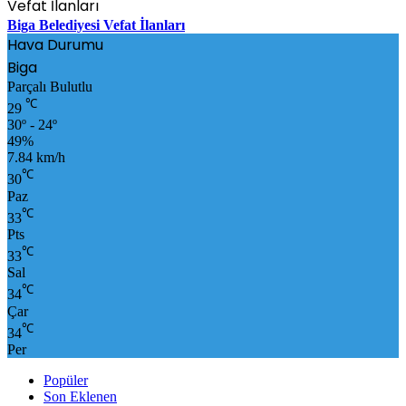
Vefat İlanları
Biga Belediyesi Vefat İlanları
Hava Durumu
Biga
Parçalı Bulutlu
℃
29
30º - 24º
49%
7.84 km/h
℃
30
Paz
℃
33
Pts
℃
33
Sal
℃
34
Çar
℃
34
Per
Popüler
Son Eklenen