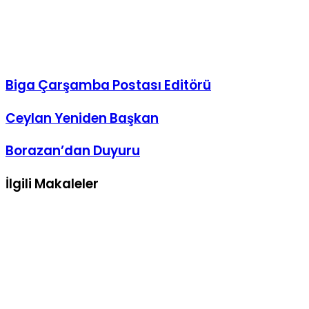
Biga Çarşamba Postası Editörü
Ceylan
Ceylan Yeniden Başkan
Yeniden
Başkan
Borazan’dan
Borazan’dan Duyuru
Duyuru
İlgili Makaleler