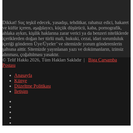
Dikkat! Suç teşkil edecek, yasadışı, tehditkar, rahatsız edici, hakaret
ve küfür içeren, aşağılayıcı, küçük düşürücü, kaba, pornografik,
ahlaka aykırı, kişilik haklarına zarar verici ya da benzeri niteliklerde
içeriklerden doğan her türlü mali, hukuki, cezai, idari sorumluluk
içeriği gönderen Üye/Üyeler’ ve sitemizde yorum gönderenlerin
şahsına aittir. Sitemizde yayınlanan yazı ve dokümanların, izinsiz
alınması, çoğaltılması yasaktır.
© Telif Hakkı 2026, Tüm Hakları Saklıdır |
Biga Çarşamba
Postası
Anasayfa
Künye
Düzeltme Politikası
İletişim
Facebook
X
YouTube
Instagram
WhatsApp
Facebook
X
LinkedIn
WhatsApp
Telegram
Başa