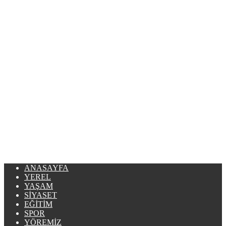
ANASAYFA
YEREL
YAŞAM
SIYASET
EĞITIM
SPOR
YÖREMIZ