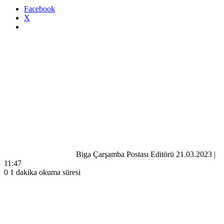
Facebook
X
Bir
e-
posta
göndermek
Biga Çarşamba Postası Editörü
21.03.2023 |
11:47
0
1 dakika okuma süresi