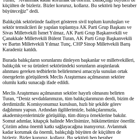
küçülten de bizleriz. Bizler koruruz, kollarız. Bu sektörü hep beraber
büyüteceğiz” dedi.
Balıkçılık sektöründe faaliyet gösteren sivil toplum kuruluşları ve
sektör temsilcileri ile yapılan toplantıya AK Parti Grup Başkanı ve
Sivas Milletvekili İsmet Yılmaz, AK Parti Grup Başkanvekili ve
Çanakkale Milletvekili Bülent Turan, AK Parti Grup Başkanvekili
ve Bartın Milletvekili Yılmaz Tunç, CHP Sinop Milletvekili Barış
Karadeniz katıldı.
Burada balıkçıların sorunlarını dinleyen başkanlar ve milletvekilleri,
balıkçılık ve su ürünleri sektöründeki sorunların araştırılarak
alınması gereken tedbirlerin belirlenmesi amacıyla sunulan ortak
önergelerin görüşülerek Meclis Araştırması açılmasının sektöre
olumlu katkı sunacağı ifade edildi.
Meclis Araştırması açılmasının sektöre hayırlı olmasını belirten
Turan, “Deniz sevdalılarımızın, tüm balıkçılarımızın derdi, bizim de
derdimizdir. Komisyonumuz kurulsun, hızlı bir şekilde görev
dağılımını yapsın. Ardından ilgililerimizle, balıkçılarımızla,
akademisyenlerimizle görüşülüp, tüm dünya örneklerine bakılır.
Somut adımlar, kitapçık halinde Meclisimize, hükümetimize önerilir.
Çözüm adına önemli katkı sağlayacağına inanıyoruz. Avlanmak
kadar korumak da önemli, balıkçılığı büyüten de küçülten de
bizleriz. Bizler koruruz, kollarız. Bu sektörü hep beraber