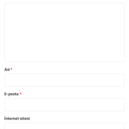
Y
o
r
u
m
*
Ad
*
E-posta
*
İnternet sitesi