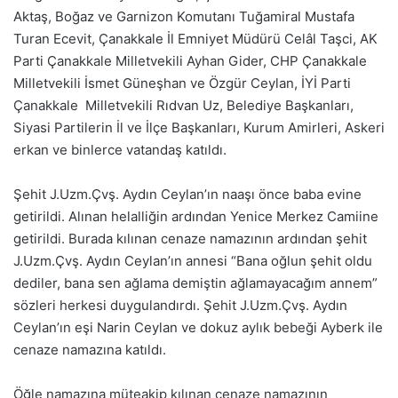
Aktaş, Boğaz ve Garnizon Komutanı Tuğamiral Mustafa
Turan Ecevit, Çanakkale İl Emniyet Müdürü Celâl Taşci, AK
Parti Çanakkale Milletvekili Ayhan Gider, CHP Çanakkale
Milletvekili İsmet Güneşhan ve Özgür Ceylan, İYİ Parti
Çanakkale Milletvekili Rıdvan Uz, Belediye Başkanları,
Siyasi Partilerin İl ve İlçe Başkanları, Kurum Amirleri, Askeri
erkan ve binlerce vatandaş katıldı.
Şehit J.Uzm.Çvş. Aydın Ceylan’ın naaşı önce baba evine
getirildi. Alınan helalliğin ardından Yenice Merkez Camiine
getirildi. Burada kılınan cenaze namazının ardından şehit
J.Uzm.Çvş. Aydın Ceylan’ın annesi “Bana oğlun şehit oldu
dediler, bana sen ağlama demiştin ağlamayacağım annem”
sözleri herkesi duygulandırdı. Şehit J.Uzm.Çvş. Aydın
Ceylan’ın eşi Narin Ceylan ve dokuz aylık bebeği Ayberk ile
cenaze namazına katıldı.
Öğle namazına müteakip kılınan cenaze namazının