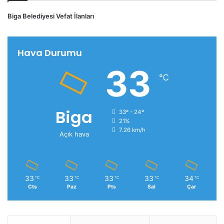
Biga Belediyesi Vefat İlanları
Hava Durumu
33
℃
Biga
33º - 24º
21%
7.26 km/h
Açık hava
33
33
33
33
34
℃
℃
℃
℃
℃
Cts
Paz
Pts
Sal
Çar