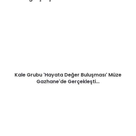
Kale
Grubu
'Hayata
Değer
Buluşması'
Müze
Gazhane'de
Gerçekleşti...
Kale Grubu 'Hayata Değer Buluşması' Müze
Gazhane'de Gerçekleşti...
Çanakkale
Turizminin
Paydaşları
Bir
Araya
Geldi