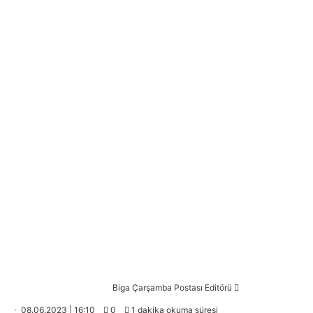
Bir
Biga Çarşamba Postası Editörü
e-
08.06.2023 | 16:10
0
1 dakika okuma süresi