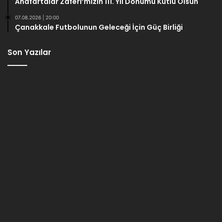
Anafartalar Zaferi’mizin 111. Yıl Dönümü Kutlu Olsun
07.08.2026 | 20:00
Çanakkale Futbolunun Geleceği İçin Güç Birliği
Son Yazılar