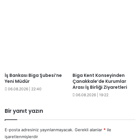
İş Bankası Biga Şubesi’ne
Biga Kent Konseyinden
Yeni Müdür
Çanakkale’de Kurumlar
Arası İş Birliği Ziyaretleri
06.08.2026 | 22:40
06.08.2026 | 19:22
Bir yanıt yazın
E-posta adresiniz yayınlanmayacak.
Gerekli alanlar
*
ile
işaretlenmişlerdir