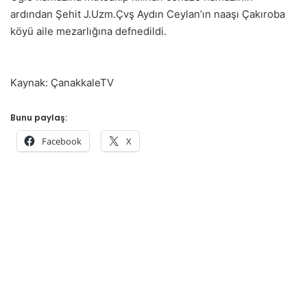
ardından Şehit J.Uzm.Çvş Aydın Ceylan’ın naaşı Çakıroba
köyü aile mezarlığına defnedildi.
Kaynak: ÇanakkaleTV
Bunu paylaş:
Facebook
X