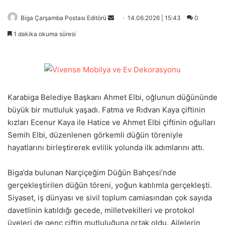
Bir
Biga Çarşamba Postası Editörü
14.06.2026 | 15:43
0
e-
1 dakika okuma süresi
posta
göndermek
Karabiga Belediye Başkanı Ahmet Elbi, oğlunun düğününde
büyük bir mutluluk yaşadı. Fatma ve Rıdvan Kaya çiftinin
kızları Ecenur Kaya ile Hatice ve Ahmet Elbi çiftinin oğulları
Semih Elbi, düzenlenen görkemli düğün töreniyle
hayatlarını birleştirerek evlilik yolunda ilk adımlarını attı.
Biga’da bulunan Narçiçeğim Düğün Bahçesi’nde
gerçekleştirilen düğün töreni, yoğun katılımla gerçekleşti.
Siyaset, iş dünyası ve sivil toplum camiasından çok sayıda
davetlinin katıldığı gecede, milletvekilleri ve protokol
üyeleri de genç çiftin mutluluğuna ortak oldu. Ailelerin