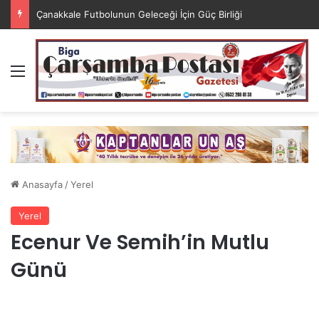
Çanakkale Futbolunun Geleceği İçin Güç Birliği
Menü
Anasayfa
/
Yerel
Yerel
Ecenur Ve Semih’in Mutlu
Günü