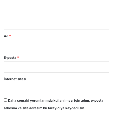
u
m
*
Ad
*
E-posta
*
İnternet sitesi
Daha sonraki yorumlarımda kullanılması için adım, e-posta
adresim ve site adresim bu tarayıcıya kaydedilsin.