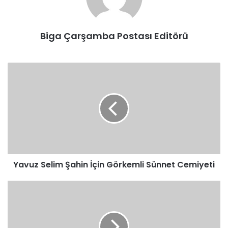
Biga Çarşamba Postası Editörü
Yavuz
Selim
Şahin
İçin
Görkemli
Sünnet
Cemiyeti
Yavuz Selim Şahin İçin Görkemli Sünnet Cemiyeti
Turan,
"Şehit
Aileleri
Ve