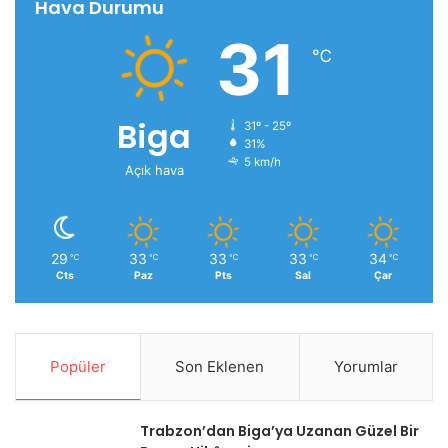
Hava Durumu
31
℃
Biga
31º - 25º
31%
5 km/h
Açık hava
29
33
33
33
34
℃
℃
℃
℃
℃
Cts
Paz
Pts
Sal
Çar
Popüler
Son Eklenen
Yorumlar
Trabzon’dan Biga’ya Uzanan Güzel Bir