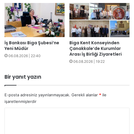
İş Bankası Biga Şubesi’ne
Biga Kent Konseyinden
Yeni Müdür
Çanakkale’de Kurumlar
Arası İş Birliği Ziyaretleri
06.08.2026 | 22:40
06.08.2026 | 19:22
Bir yanıt yazın
E-posta adresiniz yayınlanmayacak.
Gerekli alanlar
*
ile
işaretlenmişlerdir
Y
o
r