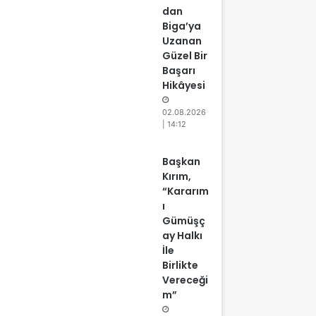
dan
Biga’ya
Uzanan
Güzel Bir
Başarı
Hikâyesi
02.08.2026
| 14:12
Başkan
Kırım,
“Kararım
ı
Gümüşç
ay Halkı
İle
Birlikte
Vereceği
m”