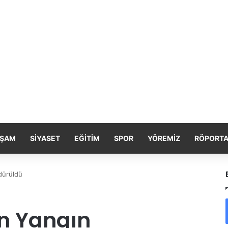
ŞAM
SIYASET
EĞITIM
SPOR
YÖREMIZ
RÖPORTA
dürüldü
n Yangın