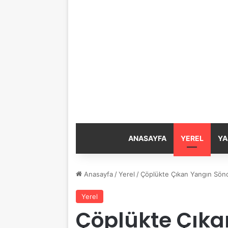
ANASAYFA
YEREL
YA
Anasayfa
/
Yerel
/
Çöplükte Çıkan Yangın Sön
Yerel
Çöplükte Çıka