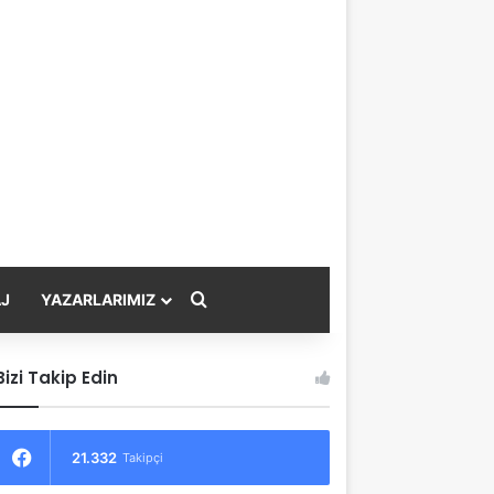
Arama yap ...
J
YAZARLARIMIZ
Bizi Takip Edin
21.332
Takipçi