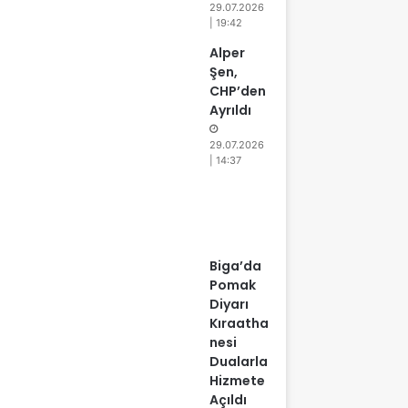
29.07.2026
| 19:42
Alper
Şen,
CHP’den
Ayrıldı
29.07.2026
| 14:37
Biga’da
Pomak
Diyarı
Kıraatha
nesi
Dualarla
Hizmete
Açıldı