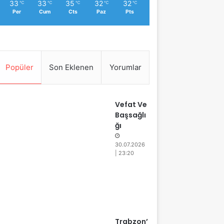
33
33
35
32
32
℃
℃
℃
℃
℃
Per
Cum
Cts
Paz
Pts
Popüler
Son Eklenen
Yorumlar
Vefat Ve
Başsağlı
ğı
30.07.2026
| 23:20
Trabzon’