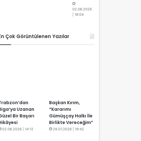
02.08.2026
| 18:04
En Çok Görüntülenen Yazılar
Trabzon’dan
Başkan Kırım,
Biga’ya Uzanan
“Kararımı
Güzel Bir Başarı
Gümüşçay Halkı İle
Hikâyesi
Birlikte Vereceğim”
02.08.2026 | 14:12
29.07.2026 | 19:42