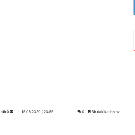
Bir
itörü
15.08.2020 | 20:55
0
Bir dakikadan az
e-
posta
göndermek