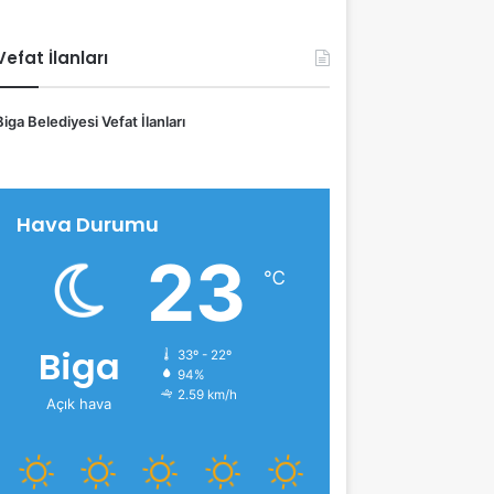
Vefat İlanları
Biga Belediyesi Vefat İlanları
Hava Durumu
23
℃
Biga
33º - 22º
94%
2.59 km/h
Açık hava