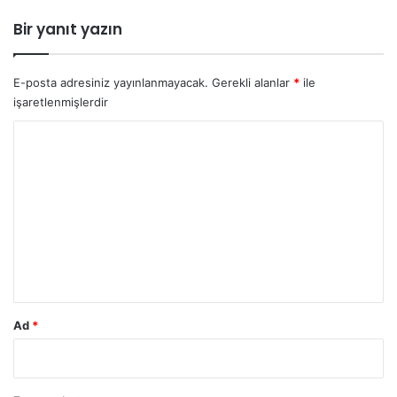
Bir yanıt yazın
E-posta adresiniz yayınlanmayacak.
Gerekli alanlar
*
ile
işaretlenmişlerdir
Y
o
r
u
m
*
Ad
*