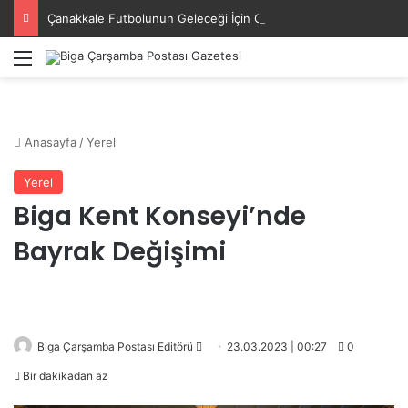
Çanakkale Futbolunun Geleceği İçin Güç Birliği
Menü
Anasayfa
/
Yerel
Yerel
Biga Kent Konseyi’nde
Bayrak Değişimi
Bir
Biga Çarşamba Postası Editörü
23.03.2023 | 00:27
0
e-
Bir dakikadan az
posta