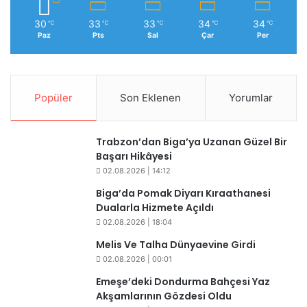
30
33
33
34
34
℃
℃
℃
℃
℃
Paz
Pts
Sal
Çar
Per
Popüler
Son Eklenen
Yorumlar
Trabzon’dan Biga’ya Uzanan Güzel Bir
Başarı Hikâyesi
02.08.2026 | 14:12
Biga’da Pomak Diyarı Kıraathanesi
Dualarla Hizmete Açıldı
02.08.2026 | 18:04
Melis Ve Talha Dünyaevine Girdi
02.08.2026 | 00:01
​​Emeşe’deki Dondurma Bahçesi Yaz
Akşamlarının Gözdesi Oldu