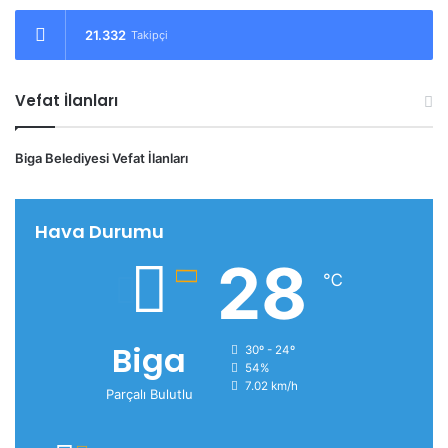
21.332
Takipçi
Vefat İlanları
Biga Belediyesi Vefat İlanları
Hava Durumu
28
℃
Biga
30º - 24º
54%
7.02 km/h
Parçalı Bulutlu