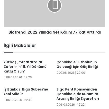
Net
Kârını
77
Kat
Arttırdı
Biotrend, 2022 Yılında Net Kârını 77 Kat Arttırdı
İlgili Makaleler
Yüzbaşı, “Anafartalar
Çanakkale Futbolunun
Zaferi’nin 111. Yıl Dönümü
Geleceği İçin Güç Birliği
Kutlu Olsun”
07.08.2026 | 20:00
08.08.2026 | 17:26
İş Bankası Biga Şubesi’ne
Biga Kent Konseyinden
Yeni Müdür
Çanakkale’de Kurumlar
Arası İş Birliği Ziyaretleri
06.08.2026 | 22:40
06.08.2026 | 19:22