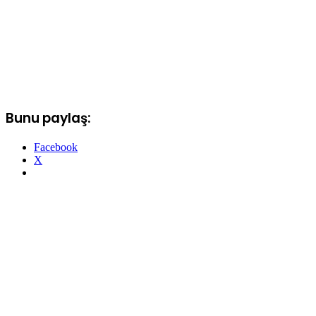
Bunu paylaş:
Facebook
X
Bir
e-
posta
göndermek