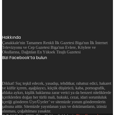
Hakkında
Çanakkale'nin Tamamen Renkli İlk Gazetesi Biga'nın İlk İnternet
Televizyonu ve Cep Gazetesi Biga'nın Evlere, Köylere ve
Okullarına, Dağıtılan En Yüksek Tirajlı Gazetesi
Bizi Facebook’ta bulun
Dikkat! Suç teşkil edecek, yasadışı, tehditkar, rahatsız edici, hakaret
ve küfür içeren, aşağılayıcı, küçük düşürücü, kaba, pornografik,
ahlaka aykırı, kişilik haklarına zarar verici ya da benzeri niteliklerde
içeriklerden doğan her türlü mali, hukuki, cezai, idari sorumluluk
içeriği gönderen Üye/Üyeler’ ve sitemizde yorum gönderenlerin
şahsına aittir. Sitemizde yayınlanan yazı ve dokümanların, izinsiz
alınması, çoğaltılması yasaktır.