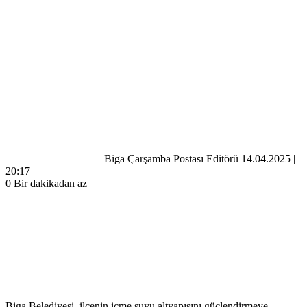
Bir
e-
posta
göndermek
Biga Çarşamba Postası Editörü
14.04.2025 |
20:17
0
Bir dakikadan az
Biga Belediyesi, ilçenin içme suyu altyapısını güçlendirmeye