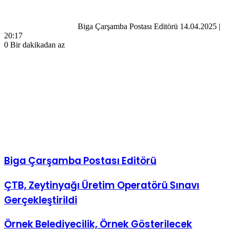
Biga Çarşamba Postası Editörü
14.04.2025 |
20:17
0
Bir dakikadan az
Biga Çarşamba Postası Editörü
ÇTB,
ÇTB, Zeytinyağı Üretim Operatörü Sınavı
Zeytinyağı
Gerçekleştirildi
Üretim
Operatörü
Sınavı
Örnek
Örnek Belediyecilik, Örnek Gösterilecek
Gerçekleştirildi