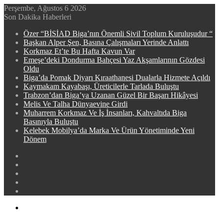
Perşembe, Ağustos 6 2026
Son Dakika Haberleri
Özer “BİSİAD Biga’nın Önemli Sivil Toplum Kuruluşudur “
Başkan Alper Şen, Basına Çalışmaları Yerinde Anlattı
Korkmaz Et’te Bu Hafta Kavun Var
​​Emeşe’deki Dondurma Bahçesi Yaz Akşamlarının Gözdesi
Oldu
Biga’da Pomak Diyarı Kıraathanesi Dualarla Hizmete Açıldı
Kaymakam Kayabaşı, Üreticilerle Tarlada Buluştu
Trabzon’dan Biga’ya Uzanan Güzel Bir Başarı Hikâyesi
Melis Ve Talha Dünyaevine Girdi
​Muharrem Korkmaz Ve İş İnsanları, Kahvaltıda Biga
Basınıyla Buluştu
Kelebek Mobilya’da Marka Ve Ürün Yönetiminde Yeni
Dönem
Facebook
X
YouTube
Instagram
WhatsApp
Menü