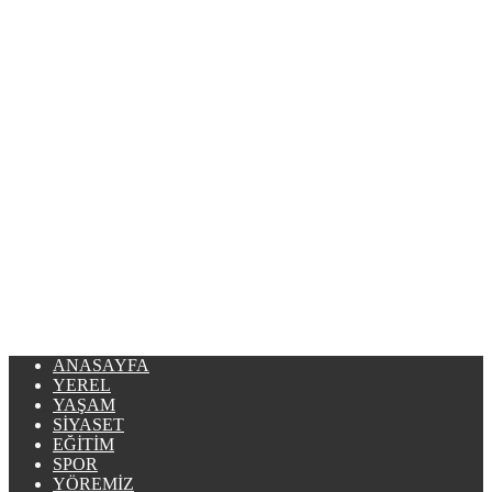
ANASAYFA
YEREL
YAŞAM
SIYASET
EĞITIM
SPOR
YÖREMIZ