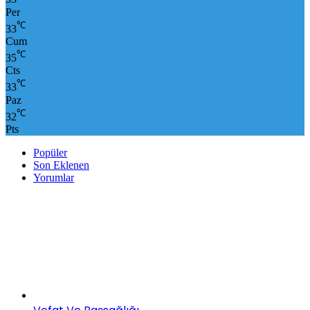
Per
℃
33
Cum
℃
35
Cts
℃
33
Paz
℃
32
Pts
Popüler
Son Eklenen
Yorumlar