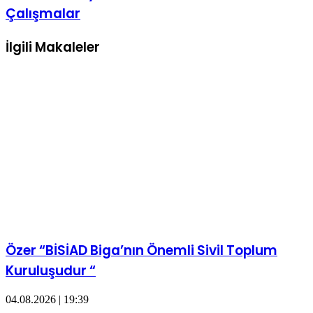
Belediyecilik,
Çalışmalar
Örnek
Gösterilecek
Çalışmalar
İlgili Makaleler
Özer “BİSİAD Biga’nın Önemli Sivil Toplum
Kuruluşudur “
04.08.2026 | 19:39