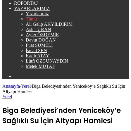
RÖPORTAJ
YAZARLARIMIZ
Yazarlarımız
Tümü
Ali Galip AKYILDIRIM
Aslı TURAN
Ayfer ÖZDEMİR
Davut DOĞAN
Fuat SÜMELİ
İsmail ŞEN
Kadir ATAY
Lütfi ÖZGÜNAYDIN
Melek MUTAF
Arama
yap
Anasayfa
/
Yerel
/
Biga Belediyesi’nden Yeniceköy’e Sağlıklı Su İçin
...
Altyapı Hamlesi
Yerel
Biga Belediyesi’nden Yeniceköy’e
Sağlıklı Su İçin Altyapı Hamlesi